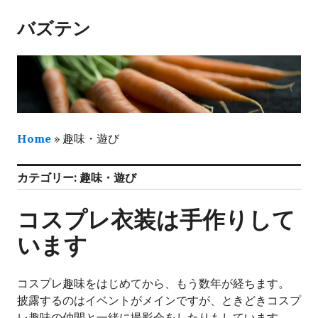
コ
バズテン
ン
テ
ン
ツ
へ
ス
キ
Home
»
趣味・遊び
ッ
プ
カテゴリー:
趣味・遊び
コスプレ衣装は手作りして
います
コスプレ趣味をはじめてから、もう数年が経ちます。
披露するのはイベントがメインですが、ときどきコスプ
レ趣味の仲間と一緒に撮影会をしたりもしています。